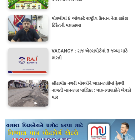
મોરબીમાં 8 ઓગસ્ટે રાષ્ટ્રીય કિસાન નેતા રાકેશ
ટિકૈતની મહાસભા
VACANCY : રાજ એક્સપોર્ટમાં 3 જગ્યા માટે
ભરતી
સીરામીક નગરી મોરબીને ખાડાનગરીમાં ફેરવી
નાખતી મહાનગર પાલિકા : વાહનચાલકોને બેવડો
માર