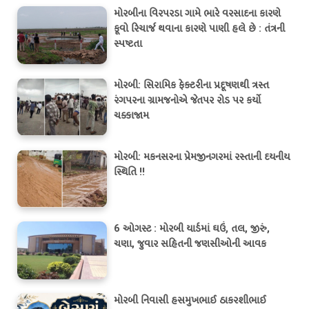
મોરબીના વિરપરડા ગામે ભારે વરસાદના કારણે
કૂવો રિચાર્જ થવાના કારણે પાણી હલે છે : તંત્રની
સ્પષ્ટતા
મોરબી: સિરામિક ફેક્ટરીના પ્રદૂષણથી ત્રસ્ત
રંગપરના ગ્રામજનોએ જેતપર રોડ પર કર્યો
ચક્કાજામ
મોરબી: મકનસરના પ્રેમજીનગરમાં રસ્તાની દયનીય
સ્થિતિ !!
6 ઓગસ્ટ : મોરબી યાર્ડમાં ઘઉં, તલ, જીરું,
ચણા, જુવાર સહિતની જણસીઓની આવક
મોરબી નિવાસી હસમુખભાઈ ઠાકરશીભાઈ