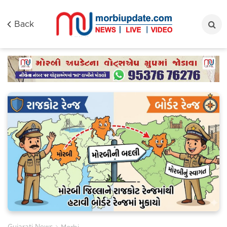
Back
›
Gujarati News
Morbi