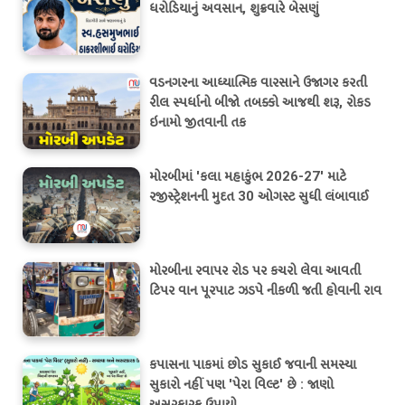
ધરોડિયાનું અવસાન, શુક્રવારે બેસણું
વડનગરના આધ્યાત્મિક વારસાને ઉજાગર કરતી
રીલ સ્પર્ધાનો બીજો તબક્કો આજથી શરૂ, રોકડ
ઇનામો જીતવાની તક
મોરબીમાં 'કલા મહાકુંભ 2026-27' માટે
રજીસ્ટ્રેશનની મુદત 30 ઓગસ્ટ સુધી લંબાવાઈ
મોરબીના રવાપર રોડ પર કચરો લેવા આવતી
ટિપર વાન પૂરપાટ ઝડપે નીકળી જતી હોવાની રાવ
કપાસના પાકમાં છોડ સુકાઈ જવાની સમસ્યા
સુકારો નહીં પણ 'પેરા વિલ્ટ' છે : જાણો
અસરકારક ઉપાયો