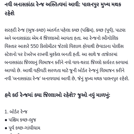
નવી બનાસકાંઠા રેન્જ અસ્તિત્વમાં આવી: પાલનપુર મુખ્ય મથક
રહેશે
સરહદી રેન્જ (ભુજ-કચ્છ) અંતર્ગત પહેલા કચ્છ (પશ્ચિમ), કચ્છ (પૂર્વ), પાટણ
અને બનાસકાંઠા એમ 4 જિલ્લાઓ આવતા હતા. આ રેન્જનો ભૌગોલિક
વિસ્તાર આશરે 550 કિલોમીટર જેટલો વિશાળ હોવાથી છેવાડાના પોલીસ
સ્ટેશનો પર દેખરેખ રાખવી મુશ્કેલ બનતી હતી. આ સાથે જ તાજેતરમાં
બનાસકાંઠા જિલ્લાનું વિભાજન કરીને નવો વાવ-થરાદ જિલ્લો કાર્યરત કરવામાં
આવ્યો છે. આથી વહીવટી સરળતા માટે જૂની બોર્ડર રેન્જનું વિભાજન કરીને
નવી 'બનાસકાંઠા રેન્જ' બનાવવામાં આવી છે, જેનું મુખ્ય મથક પાલનપુર રહેશે.
હવે કઈ રેન્જમાં કયા જિલ્લાઓ રહેશે? જુઓ નવું માળખું:
1. બોર્ડર રેન્જ
● પશ્ચિમ કચ્છ-ભુજ
● પૂર્વ કચ્છ-ગાંધીધામ