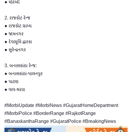
● મોરબી
2. રાજકોટ રેન્જ
● રાજકોટ ગ્રામ્ય
● જામનગર
● દેવભૂમિ દ્વારકા
● સુરેન્દ્રનગર
3. બનાસકાંઠા રેન્જ:
● બનાસકાંઠા-પાલનપુર
● પાટણ
● વાવ-થરાદ
#MorbiUpdate #MorbiNews #GujaratHomeDepartment
#MorbiPolice #BorderRange #RajkotRange
#BanaskanthaRange #GujaratPolice #BreakingNews