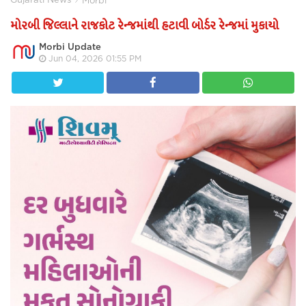
મોરબી જિલ્લાને રાજકોટ રેન્જમાંથી હટાવી બોર્ડર રેન્જમાં મુકાયો
Morbi Update
Jun 04, 2026 01:55 PM