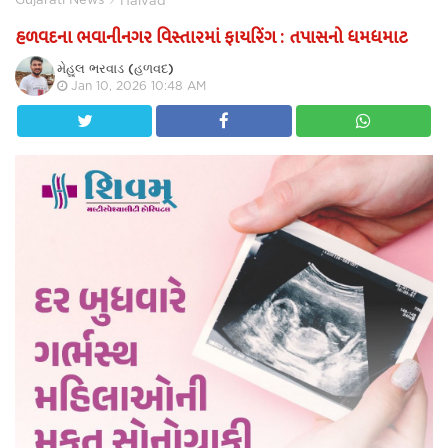
હળવદના ભવાનીનગર વિસ્તારમાં ફાયરિંગ : તપાસનો ધમધમાટ
મેહુલ ભરવાડ (હળવદ)
Jan 10, 2026 10:48 AM