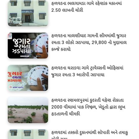
હળવદના ભલગામડા ગામે રહેણાંક મકાનમાં
2.50 લાખની ચોરી
હળવદના માલણીયાદ ગામની સીમમાંથી જુગાર
રમતા 3 લોકો ઝડપાયા, 29,800 નો મુદ્દામાલ
કબ્જે કરાયો
હળવદના ચરાડવા ગામે ટ્રાવેલ્સની ઓફિસમાં
જુગાર રમતા 3 આરોપી ઝડપાયા
હળવદના રણમલપુરમાં કુદરતી વહેણ રોકાતા
2000 વીઘામાં પાક નિષ્ફળ, ખેડૂતો દ્વારા ભૂખ
હડતાળની ચીમકી
હળવદમાં તસ્કરો દુકાનમાંથી સોપારી અને તમાકુ