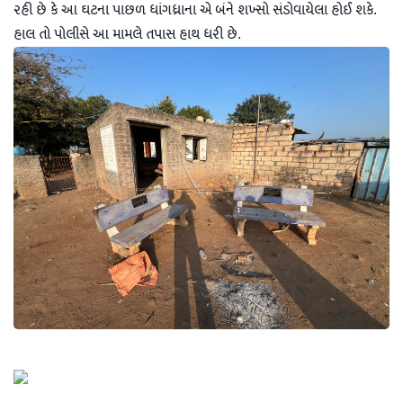
રહી છે કે આ ઘટના પાછળ ધાંગધ્રાના એ બંને શખ્સો સંડોવાયેલા હોઈ શકે.
હાલ તો પોલીસે આ મામલે તપાસ હાથ ધરી છે.