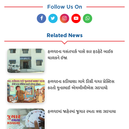
Follow Us On
Related News
હળવદના વસંતપાર્ક પાસે કાર હડફેટે બાઈક
ચાલકને ઇજા
હળવદના કડીયાણા ગામે ડીગ્રી વગર પ્રેક્ટિસ
કરતો મુનાભાઈ એમબીબીએસ ઝડપાયો
હળવદમાં જાહેરમાં જુગાર રમતા ત્રણ ઝડપાયા