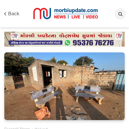
Back
›
Gujarati News
Halvad