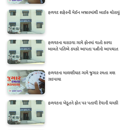
હળવદ શહેરની મેઈન બજારમાંથી બાઈક ચોરાયું
હળવદના ચરાડવા ગામે ફોનમાં વાતો કરવા
બાબતે પતિએ ઠપકો આપતા પત્નીનો આપઘાત
હળવદના માલણીયાદ ગામે જુગાર રમતા ત્રણ
ઝડપાયા
હળવદના ખેડૂતને ફોન પર પતાવી દેવાની ધમકી