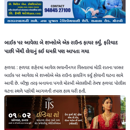
બાઈક પર આવેલા બે શખ્સોએ એક રાઉન્ડ ફાયર કર્યું, ફરિયાદ
પાછી ખેંચી લેવાનું કઈ ધમકી પણ આપતા ગયા
હળવદ : હળવદ શહેરમાં આવેલ ભવાનીનગર વિસ્તારમાં મોડી રાતના પલ્સર
બાઈક પર આવેલા બે શખ્સોએ એક રાઉન્ડ ફાયરિંગ કર્યું હોવાની ઘટના સામે
આવી છે. બીજી તરફ બનાવના પગલે મોરબી એલસીબી તેમજ હળવદ પોલીસ
ઘટના સ્થળે પહોંચી આગળની તપાસ હાથ ધરી હતી.