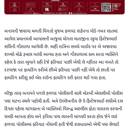
બનાવની જાણવા મળતી વિગતો મુજબ હળવદ શહેરના વોર્ડ નંબર સાતમાં
આવેલ પ્રધાનમંત્રી આવાસની બાજુમાં મોગલ માતાજીના ભુવા ફિરોજભાઈ
સંધિની ગૌશાળા આવેલી છે. અહીં રાત્રિના સમયે બાઈક પર બે અજાણ્યા
શખ્સો મોઢે રૂમાલ બાંધી આવ્યા હતા અને ગૌશાળામાં કામ કરતા વ્યક્તિને
કહેલ કે તારા ભુવાને કહી દેજે ફરિયાદ પાછી ખેંચી લે નહીંતર આ વખતે તો
દરવાજા પર ફાયરિંગ કરીએ છીએ ફરિયાદ પાછી નહીં ખેંચે તો છાતી પર
ફાયરિંગ કરીશું કઈ એક રાઉન્ડ ફાયરિંગ કરી ફરાર થઈ ગયા હતા.
બીજી તરફ બનાવને પગલે હળવદ પોલીસની સાથે મોરબી એલસીબી પોલીસ
પણ ઘટના સ્થળે પહોંચી હતી. અત્રે ઉલ્લેખનીય છે કે ફિરોજભાઈ સંધીએ દસ
દિવસ પહેલા ધાંગધ્રાના બે વ્યક્તિઓ વિરુદ્ધ અશ્લીલ ફોટા વાયરલ કરવાની
ધમકી આપતા હોય અને રૂપિયા પાંચ લાખની માંગણી કરતા હોય જેને લઇ
હળવદ પોલીસમાં ફરિયાદ નોંધાવી હતી જેથી શક્યતાઓ એવી પણ સેવાઈ